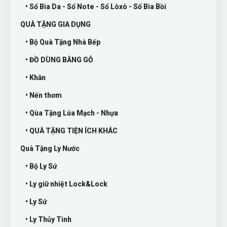
• Sổ Bìa Da - Sổ Note - Sổ Lòxò - Sổ Bìa Bồi
QUÀ TẶNG GIA DỤNG
• Bộ Quà Tặng Nhà Bếp
• ĐỒ DÙNG BẰNG GỖ
• Khăn
• Nến thơm
• Qùa Tặng Lúa Mạch - Nhựa
• QUÀ TẶNG TIỆN ÍCH KHÁC
Quà Tặng Ly Nước
• Bộ Ly Sứ
• Ly giữ nhiệt Lock&Lock
• Ly Sứ
• Ly Thủy Tinh