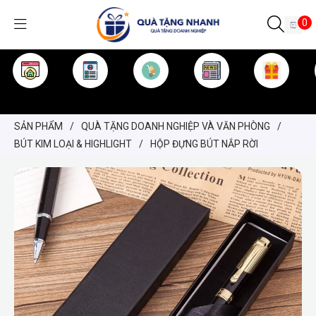
0
TRANG CHỦ
GIỚI THIỆU
SẢN PHẨM
TIN TỨC
KINH NGHIỆM
QUÀ TẶNG
SẢN PHẨM
/
QUÀ TẶNG DOANH NGHIỆP VÀ VĂN PHÒNG
/
BÚT KIM LOẠI & HIGHLIGHT
/
HỘP ĐỰNG BÚT NẮP RỜI