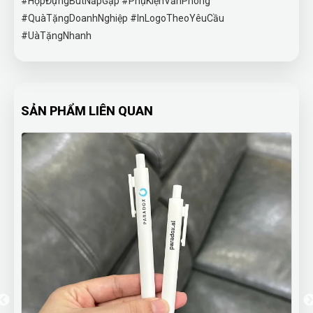
#HộpĐựngBútNắpGập #PhụKiệnVănPhòng
#QuàTặngDoanhNghiệp #InLogoTheoYêuCầu
#UàTặngNhanh
SẢN PHẨM LIÊN QUAN