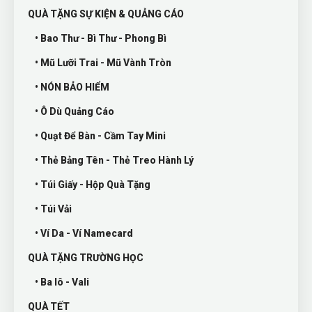
QUÀ TẶNG SỰ KIỆN & QUẢNG CÁO
• Bao Thư - Bì Thư - Phong Bì
• Mũ Lưỡi Trai - Mũ Vành Tròn
• NÓN BẢO HIỂM
• Ô Dù Quảng Cáo
• Quạt Để Bàn - Cầm Tay Mini
• Thẻ Bảng Tên - Thẻ Treo Hành Lý
• Túi Giấy - Hộp Quà Tặng
• Túi Vải
• Ví Da - Ví Namecard
QUÀ TẶNG TRƯỜNG HỌC
• Ba lô - Vali
QUÀ TẾT