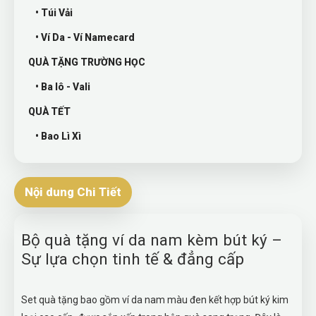
• Túi Vải
• Ví Da - Ví Namecard
QUÀ TẶNG TRƯỜNG HỌC
• Ba lô - Vali
QUÀ TẾT
• Bao Lì Xì
Nội dung Chi Tiết
Bộ quà tặng ví da nam kèm bút ký –
Sự lựa chọn tinh tế & đẳng cấp
Set quà tặng bao gồm ví da nam màu đen kết hợp bút ký kim