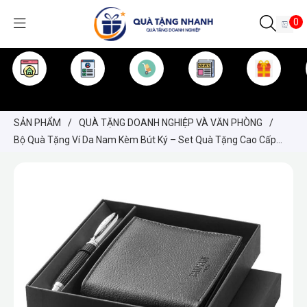
0
TRANG CHỦ
GIỚI THIỆU
SẢN PHẨM
TIN TỨC
KINH NGHIỆM
QUÀ TẶNG
SẢN PHẨM
/
QUÀ TẶNG DOANH NGHIỆP VÀ VĂN PHÒNG
/
Bộ Quà Tặng Ví Da Nam Kèm Bút Ký – Set Quà Tặng Cao Cấp
Trong Hộp