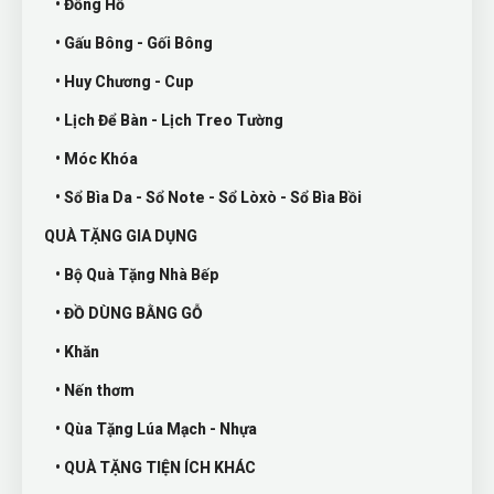
• Đồng Hồ
• Gấu Bông - Gối Bông
• Huy Chương - Cup
• Lịch Để Bàn - Lịch Treo Tường
• Móc Khóa
• Sổ Bìa Da - Sổ Note - Sổ Lòxò - Sổ Bìa Bồi
QUÀ TẶNG GIA DỤNG
• Bộ Quà Tặng Nhà Bếp
• ĐỒ DÙNG BẰNG GỖ
• Khăn
• Nến thơm
• Qùa Tặng Lúa Mạch - Nhựa
• QUÀ TẶNG TIỆN ÍCH KHÁC