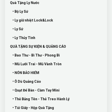
Quà Tặng Ly Nước
• Bộ Ly Sứ
• Ly giữ nhiệt Lock&Lock
• Ly Sứ
• Ly Thủy Tinh
QUÀ TẶNG SỰ KIỆN & QUẢNG CÁO
• Bao Thư - Bì Thư - Phong Bì
• Mũ Lưỡi Trai - Mũ Vành Tròn
• NÓN BẢO HIỂM
• Ô Dù Quảng Cáo
• Quạt Để Bàn - Cầm Tay Mini
• Thẻ Bảng Tên - Thẻ Treo Hành Lý
• Túi Giấy - Hộp Quà Tặng