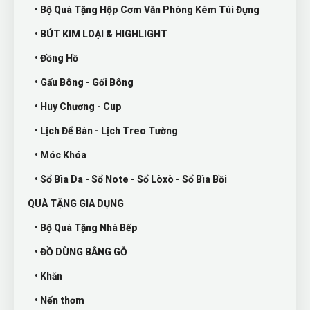
• Bộ Quà Tặng Hộp Cơm Văn Phòng Kém Túi Đựng
• BÚT KIM LOẠI & HIGHLIGHT
• Đồng Hồ
• Gấu Bông - Gối Bông
• Huy Chương - Cup
• Lịch Để Bàn - Lịch Treo Tường
• Móc Khóa
• Sổ Bìa Da - Sổ Note - Sổ Lòxò - Sổ Bìa Bồi
QUÀ TẶNG GIA DỤNG
• Bộ Quà Tặng Nhà Bếp
• ĐỒ DÙNG BẰNG GỖ
• Khăn
• Nến thơm