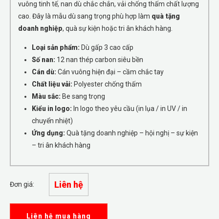
vuông tinh tế, nan dù chắc chắn, vải chống thấm chất lượng
cao. Đây là mẫu dù sang trọng phù hợp làm
quà tặng
doanh nghiệp
, quà sự kiện hoặc tri ân khách hàng.
Loại sản phẩm:
Dù gấp 3 cao cấp
Số nan:
12 nan thép carbon siêu bền
Cán dù:
Cán vuông hiện đại – cầm chắc tay
Chất liệu vải:
Polyester chống thấm
Màu sắc:
Be sang trọng
Kiểu in logo:
In logo theo yêu cầu (in lụa / in UV / in
chuyển nhiệt)
Ứng dụng:
Quà tặng doanh nghiệp – hội nghị – sự kiện
– tri ân khách hàng
Liên hệ
Đơn giá:
Liên hệ mua hàng