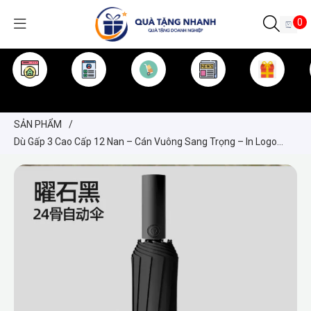
0
TRANG CHỦ
GIỚI THIỆU
SẢN PHẨM
TIN TỨC
KINH NGHIỆM
QUÀ TẶNG
SẢN PHẨM
/
Dù Gấp 3 Cao Cấp 12 Nan – Cán Vuông Sang Trọng – In Logo
Theo Yêu Cầu