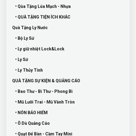
• Qùa Tặng Lúa Mạch - Nhựa
• QUÀ TẶNG TIỆN ÍCH KHÁC
Quà Tặng Ly Nước
• Bộ Ly Sứ
• Ly giữ nhiệt Lock&Lock
• Ly Sứ
• Ly Thủy Tinh
QUÀ TẶNG SỰ KIỆN & QUẢNG CÁO
• Bao Thư - Bì Thư - Phong Bì
• Mũ Lưỡi Trai - Mũ Vành Tròn
• NÓN BẢO HIỂM
• Ô Dù Quảng Cáo
• Quạt Để Bàn - Cầm Tay Mini