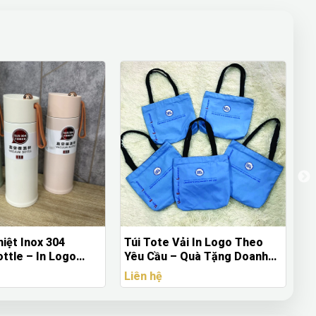
hiệt Inox 304
Túi Tote Vải In Logo Theo
T
ttle – In Logo
Yêu Cầu – Quà Tặng Doanh
T
ầu Giá Sỉ
Nghiệp & Trường Học
R
Liên hệ
Li