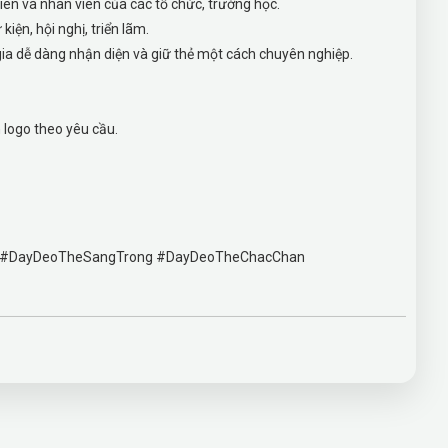
iên và nhân viên của các tổ chức, trường học.
ện, hội nghị, triển lãm.
gia dễ dàng nhận diện và giữ thẻ một cách chuyên nghiệp.
n logo theo yêu cầu.
g #DayDeoTheSangTrong #DayDeoTheChacChan