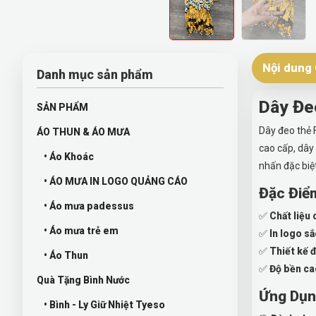
Nội dung 
Danh mục sản phẩm
Dây Đeo
SẢN PHẨM
Dây đeo thẻ 
ÁO THUN & ÁO MƯA
cao cấp, dây
• Áo Khoác
nhấn đặc biệ
• ÁO MƯA IN LOGO QUẢNG CÁO
Đặc Điểm
• Áo mưa padessus
✅
Chất liệu 
• Áo mưa trẻ em
✅
In logo sắ
✅
Thiết kế 
• Áo Thun
✅
Độ bền ca
Quà Tặng Bình Nước
Ứng Dụn
• Bình - Ly Giữ Nhiệt Tyeso