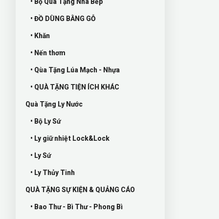
• Bộ Quà Tặng Nhà Bếp
• ĐỒ DÙNG BẰNG GỖ
• Khăn
• Nến thơm
• Qùa Tặng Lúa Mạch - Nhựa
• QUÀ TẶNG TIỆN ÍCH KHÁC
Quà Tặng Ly Nước
• Bộ Ly Sứ
• Ly giữ nhiệt Lock&Lock
• Ly Sứ
• Ly Thủy Tinh
QUÀ TẶNG SỰ KIỆN & QUẢNG CÁO
• Bao Thư - Bì Thư - Phong Bì