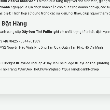
sinh viên và nhân viên:
Là món quà tặng tuyệt vời cho sinh viên, giảng v
 doanh nghiệp:
Là lựa chọn hoàn hảo cho quà tặng doanh nghiệp, các sự ki
ặc biệt:
Thích hợp sử dụng trong các sự kiện, hội thảo, giúp người tham 
ệ Đặt Hàng
anh cung cấp
Dây Đeo Thẻ Fullbright
với chất lượng tốt nhất, dịch vụ i
374870425 - 0344761309
/32 Nguyễn Háo Vĩnh, Phường Tân Quý, Quận Tân Phú, Hồ Chí Minh
Fullbright #DayDeoTheDep #DayDeoTheInLogo #DayDeoTheQuatan
ThoiTrang #DayDeoTheChuyenNghiep #QuaTangDoanhNghiep