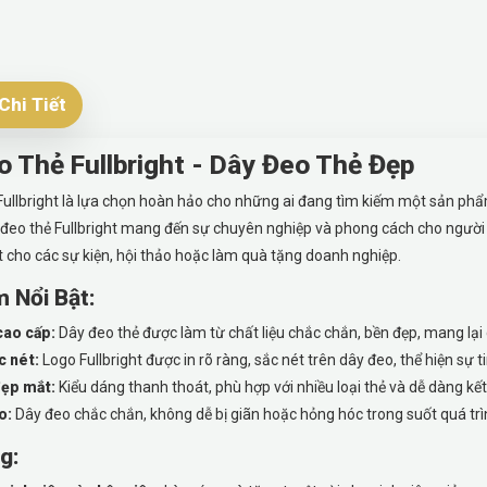
Chi Tiết
 Thẻ Fullbright - Dây Đeo Thẻ Đẹp
Fullbright là lựa chọn hoàn hảo cho những ai đang tìm kiếm một sản phẩm 
 đeo thẻ Fullbright mang đến sự chuyên nghiệp và phong cách cho người 
t cho các sự kiện, hội thảo hoặc làm quà tặng doanh nghiệp.
 Nổi Bật:
cao cấp:
Dây đeo thẻ được làm từ chất liệu chắc chắn, bền đẹp, mang lại
c nét:
Logo Fullbright được in rõ ràng, sắc nét trên dây đeo, thể hiện sự t
đẹp mắt:
Kiểu dáng thanh thoát, phù hợp với nhiều loại thẻ và dễ dàng kết
o:
Dây đeo chắc chắn, không dễ bị giãn hoặc hỏng hóc trong suốt quá trì
g: