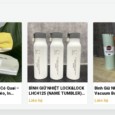
 Có Quai –
BÌNH GIỮ NHIỆT LOCK&LOCK
Bình Giữ N
éo, In
LHC4125 (NAME TUMBLER)
Vacuum Bo
 (Số
500ML IN LOGO THEO YÊU
Theo Yêu C
Liên hệ
Liên hệ
CẦU – THÉP KHÔNG GỈ 304,
ĐÁY SILICONE CHỐNG TRƯỢT