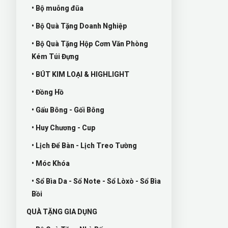
• Bộ muỗng đũa
• Bộ Quà Tặng Doanh Nghiệp
• Bộ Quà Tặng Hộp Cơm Văn Phòng
Kém Túi Đựng
• BÚT KIM LOẠI & HIGHLIGHT
• Đồng Hồ
• Gấu Bông - Gối Bông
• Huy Chương - Cup
• Lịch Để Bàn - Lịch Treo Tường
• Móc Khóa
• Sổ Bìa Da - Sổ Note - Sổ Lòxò - Sổ Bìa
Bồi
QUÀ TẶNG GIA DỤNG