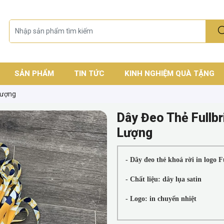
SẢN PHẨM
TIN TỨC
KINH NGHIỆM QUÀ TẶNG
Lượng
Dây Đeo Thẻ Fullbr
Lượng
- Dây đeo thẻ khoá rời in logo F
- Chất liệu: dây lụa satin
- Logo: in chuyển nhiệt