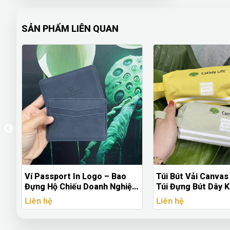
SẢN PHẨM LIÊN QUAN
Ví Passport In Logo – Bao
Túi Bút Vải Canvas
Đựng Hộ Chiếu Doanh Nghiệp
Túi Đựng Bút Dây K
Cao Cấp
Logo Theo Yêu Cầu
Liên hệ
Liên hệ
Lượng Lớn)