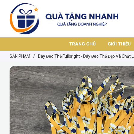
TRANG CHỦ
GIỚI THIỆU
SẢN PHẨM
/
Dây Đeo Thẻ Fullbright - Dây Đeo Thẻ Đẹp Và Chất 