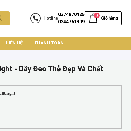
0374870425
0
Hotline
Giỏ hàng
0344761309
LIÊN HỆ
THANH TOÁN
ight - Dây Đeo Thẻ Đẹp Và Chất
ullbright