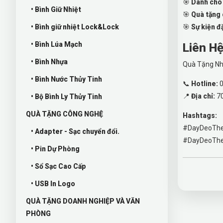
🎯
Dành cho 
• Bình Giữ Nhiệt
🎯
Quà tặng
• Bình giữ nhiệt Lock&Lock
🎯
Sự kiện đ
• Bình Lúa Mạch
Liên H
• Bình Nhựa
Quà Tặng Nh
• Bình Nước Thủy Tinh
📞
Hotline:
0
📍
Địa chỉ:
70
• Bộ Bình Ly Thủy Tinh
QUÀ TẶNG CÔNG NGHỆ
Hashtags:
#DayDeoThe
• Adapter - Sạc chuyển đổi.
#DayDeoThe
• Pin Dự Phòng
• Sổ Sạc Cao Cấp
• USB In Logo
QUÀ TẶNG DOANH NGHIỆP VÀ VĂN
PHÒNG