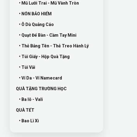
• Mũ Lưỡi Trai - Mũ Vành Tròn
• NÓN BẢO HIỂM
• Ô Dù Quảng Cáo
• Quạt Để Bàn - Cầm Tay Mini
• Thẻ Bảng Tên - Thẻ Treo Hành Lý
• Túi Giấy - Hộp Quà Tặng
• Túi Vải
• Ví Da - Ví Namecard
QUÀ TẶNG TRƯỜNG HỌC
• Ba lô - Vali
QUÀ TẾT
• Bao Lì Xì