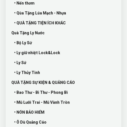
• Nến thơm
• Qùa Tặng Lúa Mạch - Nhựa
• QUÀ TẶNG TIỆN ÍCH KHÁC
Quà Tặng Ly Nước
• Bộ Ly Sứ
• Ly giữ nhiệt Lock&Lock
• Ly Sứ
• Ly Thủy Tinh
QUÀ TẶNG SỰ KIỆN & QUẢNG CÁO
• Bao Thư - Bì Thư - Phong Bì
• Mũ Lưỡi Trai - Mũ Vành Tròn
• NÓN BẢO HIỂM
• Ô Dù Quảng Cáo