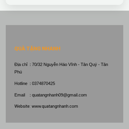
QUÀ TẶNG NHANH
Địa chỉ : 70/32 Nguyễn Háo Vĩnh - Tân Quý - Tân
Phú
Hotline : 0374870425
Email :
quatangnhanh09@gmail.com
Website:
www.quatangnhanh.com