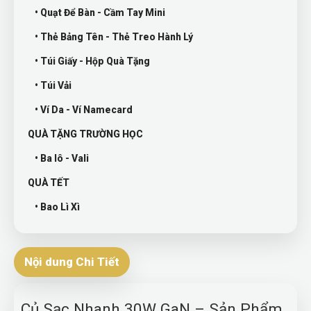
• Quạt Để Bàn - Cầm Tay Mini
• Thẻ Bảng Tên - Thẻ Treo Hành Lý
• Túi Giấy - Hộp Quà Tặng
• Túi Vải
• Ví Da - Ví Namecard
QUÀ TẶNG TRƯỜNG HỌC
• Ba lô - Vali
QUÀ TẾT
• Bao Lì Xì
Nội dung Chi Tiết
Củ Sạc Nhanh 30W GaN – Sản Phẩm