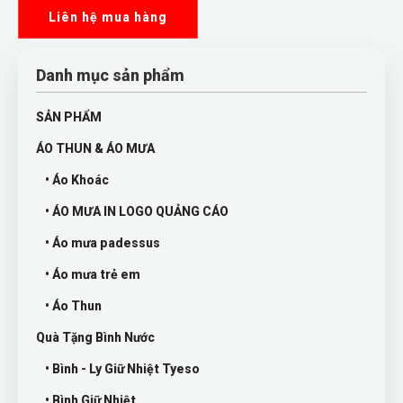
Liên hệ mua hàng
Danh mục sản phẩm
SẢN PHẨM
ÁO THUN & ÁO MƯA
• Áo Khoác
• ÁO MƯA IN LOGO QUẢNG CÁO
• Áo mưa padessus
• Áo mưa trẻ em
• Áo Thun
Quà Tặng Bình Nước
• Bình - Ly Giữ Nhiệt Tyeso
• Bình Giữ Nhiệt