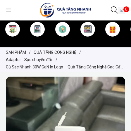
0
TRANG CHỦ
GIỚI THIỆU
SẢN PHẨM
TIN TỨC
KINH NGHIỆM
QUÀ TẶNG
SẢN PHẨM
/
QUÀ TẶNG CÔNG NGHỆ
/
Adapter - Sạc chuyển đổi.
/
Củ Sạc Nhanh 30W GaN In Logo – Quà Tặng Công Nghệ Cao Cấp
Cho Doanh Nghiệp