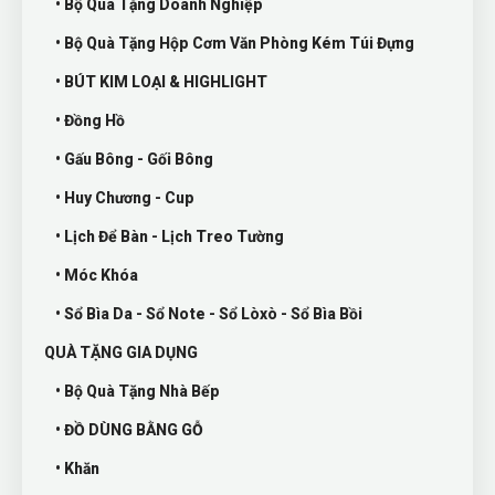
• Bộ Quà Tặng Doanh Nghiệp
• Bộ Quà Tặng Hộp Cơm Văn Phòng Kém Túi Đựng
• BÚT KIM LOẠI & HIGHLIGHT
• Đồng Hồ
• Gấu Bông - Gối Bông
• Huy Chương - Cup
• Lịch Để Bàn - Lịch Treo Tường
• Móc Khóa
• Sổ Bìa Da - Sổ Note - Sổ Lòxò - Sổ Bìa Bồi
QUÀ TẶNG GIA DỤNG
• Bộ Quà Tặng Nhà Bếp
• ĐỒ DÙNG BẰNG GỖ
• Khăn