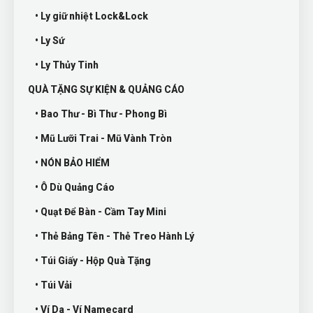
• Ly giữ nhiệt Lock&Lock
• Ly Sứ
• Ly Thủy Tinh
QUÀ TẶNG SỰ KIỆN & QUẢNG CÁO
• Bao Thư - Bì Thư - Phong Bì
• Mũ Lưỡi Trai - Mũ Vành Tròn
• NÓN BẢO HIỂM
• Ô Dù Quảng Cáo
• Quạt Để Bàn - Cầm Tay Mini
• Thẻ Bảng Tên - Thẻ Treo Hành Lý
• Túi Giấy - Hộp Quà Tặng
• Túi Vải
• Ví Da - Ví Namecard