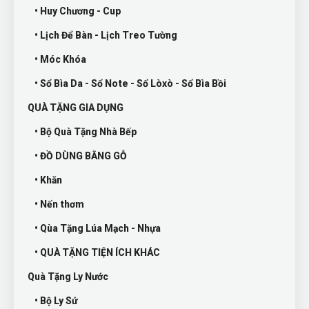
• Huy Chương - Cup
• Lịch Để Bàn - Lịch Treo Tường
• Móc Khóa
• Sổ Bìa Da - Sổ Note - Sổ Lòxò - Sổ Bìa Bồi
QUÀ TẶNG GIA DỤNG
• Bộ Quà Tặng Nhà Bếp
• ĐỒ DÙNG BẰNG GỖ
• Khăn
• Nến thơm
• Qùa Tặng Lúa Mạch - Nhựa
• QUÀ TẶNG TIỆN ÍCH KHÁC
Quà Tặng Ly Nước
• Bộ Ly Sứ