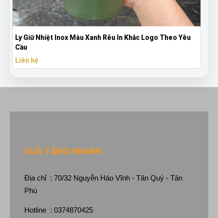
Mũ Lưỡi Trai Đen Thêu Logo Theo Yêu Cầu – Nón Quà
Tặng Doanh Nghiệp
Liên hệ
QUÀ TẶNG NHANH
Địa chỉ : 70/32 Nguyễn Háo Vĩnh - Tân Quý - Tân
Phú
Hotline : 0374870425