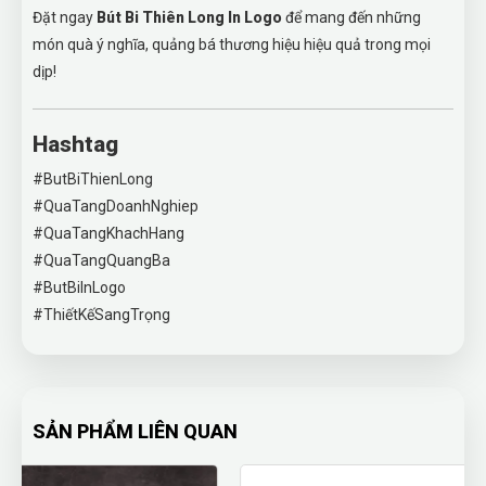
Đặt ngay
Bút Bi Thiên Long In Logo
để mang đến những
món quà ý nghĩa, quảng bá thương hiệu hiệu quả trong mọi
dịp!
Hashtag
#ButBiThienLong
#QuaTangDoanhNghiep
#QuaTangKhachHang
#QuaTangQuangBa
#ButBiInLogo
#ThiếtKếSangTrọng
SẢN PHẨM LIÊN QUAN