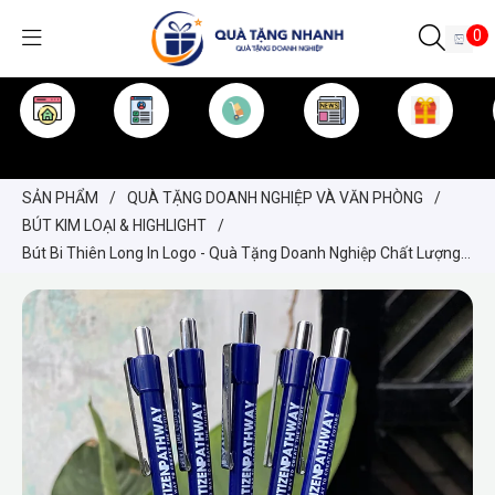
0
TRANG CHỦ
GIỚI THIỆU
SẢN PHẨM
TIN TỨC
KINH NGHIỆM
QUÀ TẶNG
SẢN PHẨM
/
QUÀ TẶNG DOANH NGHIỆP VÀ VĂN PHÒNG
/
BÚT KIM LOẠI & HIGHLIGHT
/
Bút Bi Thiên Long In Logo - Quà Tặng Doanh Nghiệp Chất Lượng
Cao