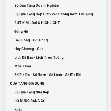
• Bộ Quà Tặng Doanh Nghiệp
• Bộ Quà Tặng Hộp Cơm Văn Phòng Kém Túi Đựng
• BÚT KIM LOẠI & HIGHLIGHT
• Đồng Hồ
• Gấu Bông - Gối Bông
• Huy Chương - Cup
• Lịch Để Bàn - Lịch Treo Tường
• Móc Khóa
• Sổ Bìa Da - Sổ Note - Sổ Lòxò - Sổ Bìa Bồi
QUÀ TẶNG GIA DỤNG
• Bộ Quà Tặng Nhà Bếp
• ĐỒ DÙNG BẰNG GỖ
• Khăn