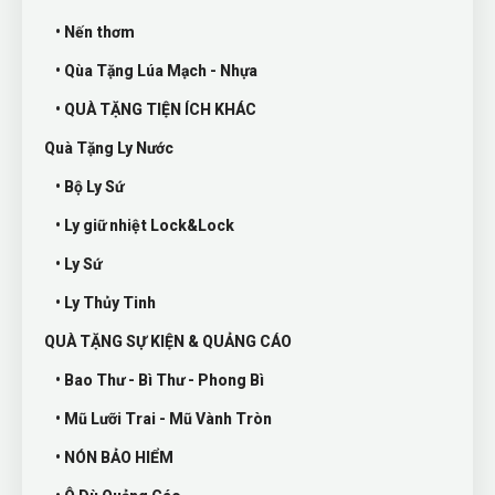
• Nến thơm
• Qùa Tặng Lúa Mạch - Nhựa
• QUÀ TẶNG TIỆN ÍCH KHÁC
Quà Tặng Ly Nước
• Bộ Ly Sứ
• Ly giữ nhiệt Lock&Lock
• Ly Sứ
• Ly Thủy Tinh
QUÀ TẶNG SỰ KIỆN & QUẢNG CÁO
• Bao Thư - Bì Thư - Phong Bì
• Mũ Lưỡi Trai - Mũ Vành Tròn
• NÓN BẢO HIỂM