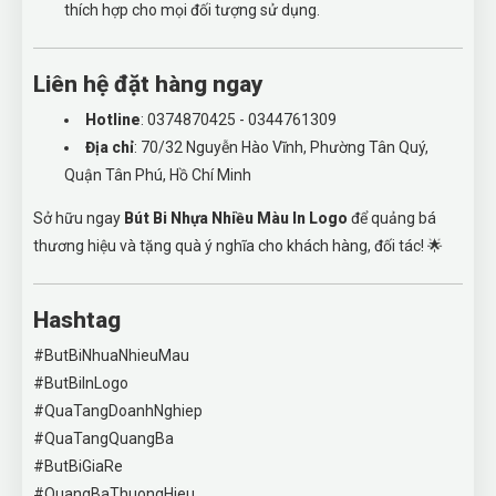
thích hợp cho mọi đối tượng sử dụng.
Liên hệ đặt hàng ngay
Hotline
: 0374870425 - 0344761309
Địa chỉ
: 70/32 Nguyễn Hào Vĩnh, Phường Tân Quý,
Quận Tân Phú, Hồ Chí Minh
Sở hữu ngay
Bút Bi Nhựa Nhiều Màu In Logo
để quảng bá
thương hiệu và tặng quà ý nghĩa cho khách hàng, đối tác! 🌟
Hashtag
#ButBiNhuaNhieuMau
#ButBiInLogo
#QuaTangDoanhNghiep
#QuaTangQuangBa
#ButBiGiaRe
#QuangBaThuongHieu