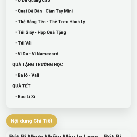
• Ô Dù Quảng Cáo
• Quạt Để Bàn - Cầm Tay Mini
• Thẻ Bảng Tên - Thẻ Treo Hành Lý
• Túi Giấy - Hộp Quà Tặng
• Túi Vải
• Ví Da - Ví Namecard
QUÀ TẶNG TRƯỜNG HỌC
• Ba lô - Vali
QUÀ TẾT
• Bao Lì Xì
Nội dung Chi Tiết