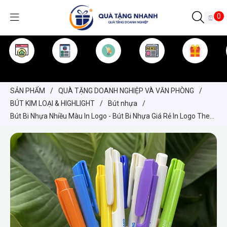
0
TRANG CHỦ
GIỚI THIỆU
SẢN PHẨM
TIN TỨC
KINH NGHIỆM
QUÀ TẶNG
SẢN PHẨM
/
QUÀ TẶNG DOANH NGHIỆP VÀ VĂN PHÒNG
/
BÚT KIM LOẠI & HIGHLIGHT
/
Bút nhựa
/
Bút Bi Nhựa Nhiều Màu In Logo - Bút Bi Nhựa Giá Rẻ In Logo Theo
Yêu Cầu