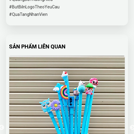
#ButBiInLogoTheoYeuCau
#QuaTangNhanVien
SẢN PHẨM LIÊN QUAN