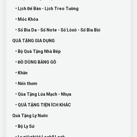
• Lịch Để Bàn - Lịch Treo Tường
• Móc Khóa
• Sổ Bìa Da - Sổ Note - Sổ Lòxò - Sổ Bìa Bồi
QUÀ TẶNG GIA DỤNG
• Bộ Quà Tặng Nhà Bếp
• ĐỒ DÙNG BẰNG GỖ
• Khăn
• Nến thơm
• Qùa Tặng Lúa Mạch - Nhựa
• QUÀ TẶNG TIỆN ÍCH KHÁC
Quà Tặng Ly Nước
• Bộ Ly Sứ