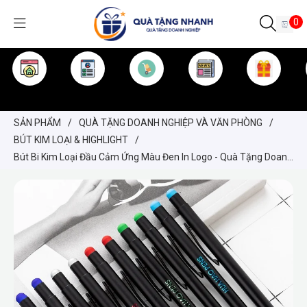
0
TRANG CHỦ
GIỚI THIỆU
SẢN PHẨM
TIN TỨC
KINH NGHIỆM
QUÀ TẶNG
SẢN PHẨM
/
QUÀ TẶNG DOANH NGHIỆP VÀ VĂN PHÒNG
/
BÚT KIM LOẠI & HIGHLIGHT
/
Bút Bi Kim Loại Đầu Cảm Ứng Màu Đen In Logo - Quà Tặng Doanh
Nghiệp