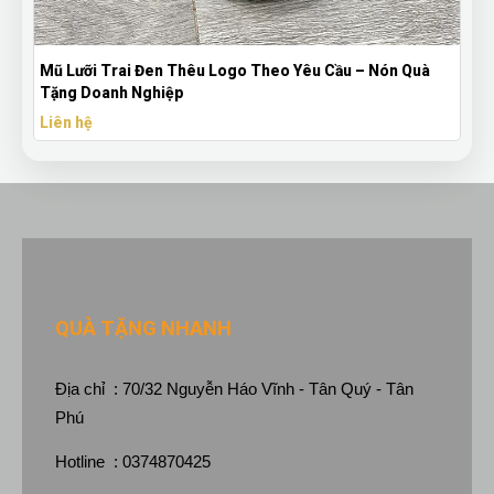
Mũ Lưỡi Trai Đen Thêu Logo Theo Yêu Cầu – Nón Quà
Tặng Doanh Nghiệp
Liên hệ
QUÀ TẶNG NHANH
Địa chỉ : 70/32 Nguyễn Háo Vĩnh - Tân Quý - Tân
Phú
Hotline : 0374870425