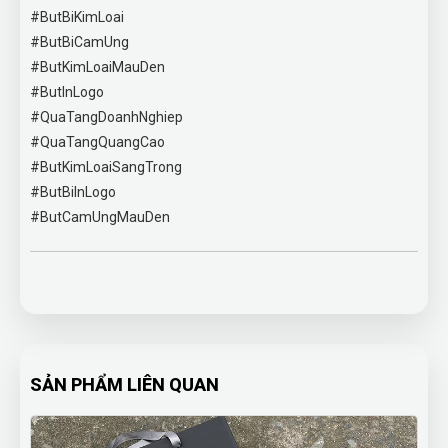
#ButBiKimLoai
#ButBiCamUng
#ButKimLoaiMauDen
#ButInLogo
#QuaTangDoanhNghiep
#QuaTangQuangCao
#ButKimLoaiSangTrong
#ButBiInLogo
#ButCamUngMauDen
SẢN PHẨM LIÊN QUAN