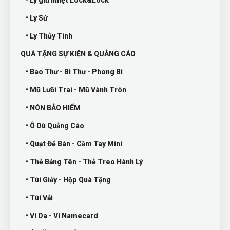
• Ly giữ nhiệt Lock&Lock
• Ly Sứ
• Ly Thủy Tinh
QUÀ TẶNG SỰ KIỆN & QUẢNG CÁO
• Bao Thư - Bì Thư - Phong Bì
• Mũ Lưỡi Trai - Mũ Vành Tròn
• NÓN BẢO HIỂM
• Ô Dù Quảng Cáo
• Quạt Để Bàn - Cầm Tay Mini
• Thẻ Bảng Tên - Thẻ Treo Hành Lý
• Túi Giấy - Hộp Quà Tặng
• Túi Vải
• Ví Da - Ví Namecard