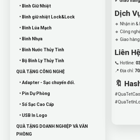
✔
Giao hàng
• Bình Giữ Nhiệt
Dịch V
• Bình giữ nhiệt Lock&Lock
🔹 Nhận in & 
• Bình Lúa Mạch
🔹 Công nghệ 
• Bình Nhựa
🔹 Giao hàng 
• Bình Nước Thủy Tinh
Liên H
• Bộ Bình Ly Thủy Tinh
📞 Hotline:
0
📍 Địa chỉ:
70
QUÀ TẶNG CÔNG NGHỆ
🔖 Has
• Adapter - Sạc chuyển đổi.
• Pin Dự Phòng
#QuaTetCao
#QuaTetInL
• Sổ Sạc Cao Cấp
• USB In Logo
QUÀ TẶNG DOANH NGHIỆP VÀ VĂN
PHÒNG