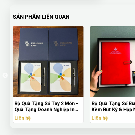
SẢN PHẨM LIÊN QUAN
Bộ Quà Tặng Sổ Tay 2 Món -
Bộ Quà Tặng Sổ Bì
ầu
Quà Tặng Doanh Nghiệp In
Kèm Bút Ký & Hộp
Logo
Cao Cấpd
Liên hệ
Liên hệ