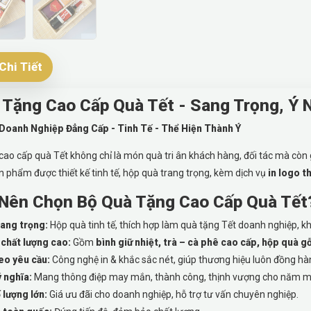
Chi Tiết
 Tặng Cao Cấp Quà Tết - Sang Trọng, Ý 
oanh Nghiệp Đẳng Cấp - Tinh Tế - Thể Hiện Thành Ý
cao cấp quà Tết không chỉ là món quà tri ân khách hàng, đối tác mà còn 
 phẩm được thiết kế tinh tế, hộp quà trang trọng, kèm dịch vụ
in logo t
 Nên Chọn Bộ Quà Tặng Cao Cấp Quà Tết
sang trọng:
Hộp quà tinh tế, thích hợp làm quà tặng Tết doanh nghiệp, k
chất lượng cao:
Gồm
bình giữ nhiệt, trà – cà phê cao cấp, hộp quà gỗ
eo yêu cầu:
Công nghệ in & khắc sắc nét, giúp thương hiệu luôn đồng h
 nghĩa:
Mang thông điệp may mắn, thành công, thịnh vượng cho năm m
 lượng lớn:
Giá ưu đãi cho doanh nghiệp, hỗ trợ tư vấn chuyên nghiệp.