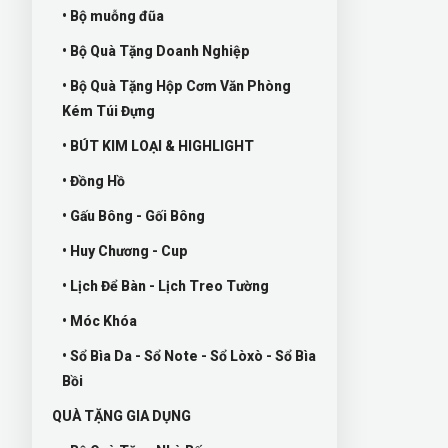
• Bộ muỗng đũa
• Bộ Quà Tặng Doanh Nghiệp
• Bộ Quà Tặng Hộp Cơm Văn Phòng
Kém Túi Đựng
• BÚT KIM LOẠI & HIGHLIGHT
• Đồng Hồ
• Gấu Bông - Gối Bông
• Huy Chương - Cup
• Lịch Để Bàn - Lịch Treo Tường
• Móc Khóa
• Sổ Bìa Da - Sổ Note - Sổ Lòxò - Sổ Bìa
Bồi
QUÀ TẶNG GIA DỤNG