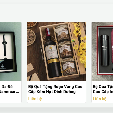
a Da Đỏ
Bộ Quà Tặng Rượu Vang Cao
Bộ Quà Tặ
 Namecard
Cấp Kèm Hạt Dinh Dưỡng
Cao Cấp In
Nhiệt & D
Liên hệ
Liên hệ