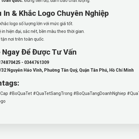
 toàn quốc:
Đúng tiến độ, đảm bảo chất lượng.
ụ In & Khắc Logo Chuyên Nghiệp
khắc logo số lượng lớn với mức giá tốt.
in hiện đại, sắc nét, bền màu theo thời gian.
tận nơi trên toàn quốc.
ệ Ngay Để Được Tư Vấn
374870425 - 0344761309
/32 Nguyễn Háo Vĩnh, Phường Tân Quý, Quận Tân Phú, Hồ Chí Minh
htags:
Cap #BoQuaTet #QuaTetSangTrong #BoQuaTangDoanhNghiep #Qua
ogo