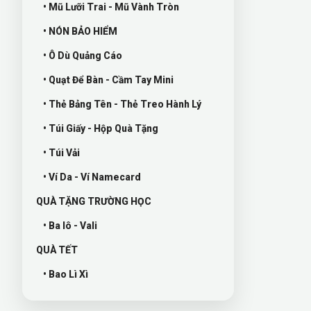
• Mũ Lưỡi Trai - Mũ Vành Tròn
• NÓN BẢO HIỂM
• Ô Dù Quảng Cáo
• Quạt Để Bàn - Cầm Tay Mini
• Thẻ Bảng Tên - Thẻ Treo Hành Lý
• Túi Giấy - Hộp Quà Tặng
• Túi Vải
• Ví Da - Ví Namecard
QUÀ TẶNG TRƯỜNG HỌC
• Ba lô - Vali
QUÀ TẾT
• Bao Lì Xì