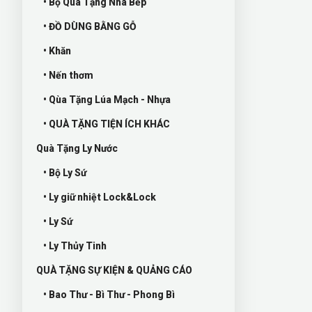
• Bộ Quà Tặng Nhà Bếp
• ĐỒ DÙNG BẰNG GỖ
• Khăn
• Nến thơm
• Qùa Tặng Lúa Mạch - Nhựa
• QUÀ TẶNG TIỆN ÍCH KHÁC
Quà Tặng Ly Nước
• Bộ Ly Sứ
• Ly giữ nhiệt Lock&Lock
• Ly Sứ
• Ly Thủy Tinh
QUÀ TẶNG SỰ KIỆN & QUẢNG CÁO
• Bao Thư - Bì Thư - Phong Bì