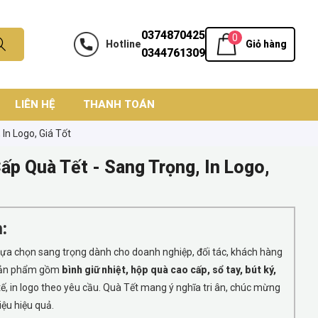
0374870425
0
Hotline
Giỏ hàng
0344761309
LIÊN HỆ
THANH TOÁN
In Logo, Giá Tốt
p Quà Tết - Sang Trọng, In Logo,
:
lựa chọn sang trọng dành cho doanh nghiệp, đối tác, khách hàng
 Sản phẩm gồm
bình giữ nhiệt, hộp quà cao cấp, sổ tay, bút ký,
 tế, in logo theo yêu cầu. Quà Tết mang ý nghĩa tri ân, chúc mừng
ệu hiệu quả.