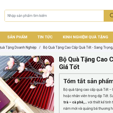
SẢN PHẨM
TIN TỨC
KINH NGHIỆM QUÀ TẶNG
Quà Tặng Doanh Nghiệp
/
Bộ Quà Tặng Cao Cấp Quà Tết - Sang Trọng, 
Bộ Quà Tặng Cao Cấ
Giá Tốt
Tóm tắt sản phẩm
Bộ quà tặng cao cấp quà Tết – 
hoặc nhân viên trong dịp Tết.
trà – cà phê,…
với thiết kế tinh
năm mới và quảng bá thương hi