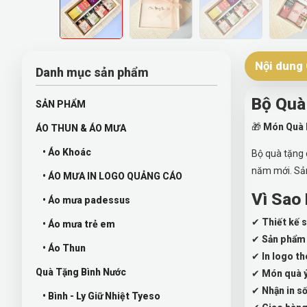
Nội dung 
Danh mục sản phẩm
Bộ Quà
SẢN PHẨM
🎁
Món Quà D
ÁO THUN & ÁO MƯA
• Áo Khoác
Bộ quà tặng 
năm mới. Sản
• ÁO MƯA IN LOGO QUẢNG CÁO
Vì Sao
• Áo mưa padessus
✔
Thiết kế 
• Áo mưa trẻ em
✔
Sản phẩm 
• Áo Thun
✔
In logo th
Quà Tặng Bình Nước
✔
Món quà ý
✔
Nhận in số
• Bình - Ly Giữ Nhiệt Tyeso