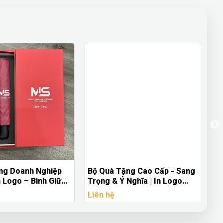
ng Doanh Nghiệp
Bộ Quà Tặng Cao Cấp - Sang
H
 Logo – Bình Giữ
Trọng & Ý Nghĩa | In Logo
B
ù Gấp Sang Trọng
Theo Yêu Cầu
N
Liên hệ
Li