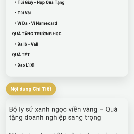
• Túi Giấy - Hộp Quà Tặng
• Túi Vải
• Ví Da - Ví Namecard
QUÀ TẶNG TRƯỜNG HỌC
• Ba lô - Vali
QUÀ TẾT
• Bao Lì Xì
Nội dung Chi Tiết
Bộ ly sứ xanh ngọc viền vàng – Quà
tặng doanh nghiệp sang trọng