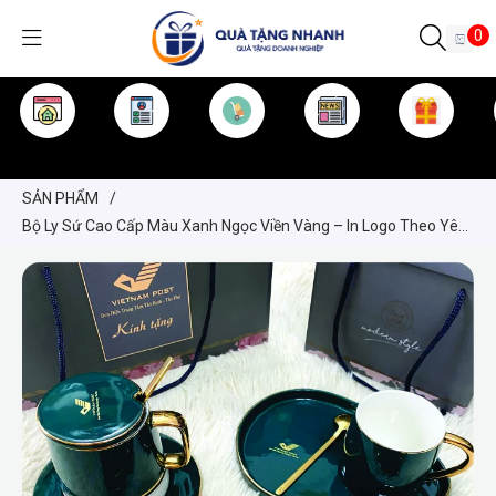
0
TRANG CHỦ
GIỚI THIỆU
SẢN PHẨM
TIN TỨC
KINH NGHIỆM
QUÀ TẶNG
SẢN PHẨM
/
Bộ Ly Sứ Cao Cấp Màu Xanh Ngọc Viền Vàng – In Logo Theo Yêu
Cầu