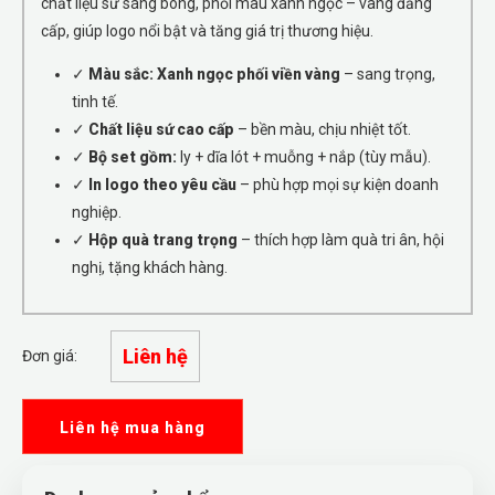
chất liệu sứ sáng bóng, phối màu xanh ngọc – vàng đẳng
cấp, giúp logo nổi bật và tăng giá trị thương hiệu.
✓
Màu sắc: Xanh ngọc phối viền vàng
– sang trọng,
tinh tế.
✓
Chất liệu sứ cao cấp
– bền màu, chịu nhiệt tốt.
✓
Bộ set gồm:
ly + dĩa lót + muỗng + nắp (tùy mẫu).
✓
In logo theo yêu cầu
– phù hợp mọi sự kiện doanh
nghiệp.
✓
Hộp quà trang trọng
– thích hợp làm quà tri ân, hội
nghị, tặng khách hàng.
Liên hệ
Đơn giá:
Liên hệ mua hàng