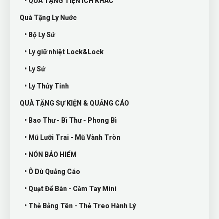
• QUÀ TẶNG TIỆN ÍCH KHÁC
Quà Tặng Ly Nước
• Bộ Ly Sứ
• Ly giữ nhiệt Lock&Lock
• Ly Sứ
• Ly Thủy Tinh
QUÀ TẶNG SỰ KIỆN & QUẢNG CÁO
• Bao Thư - Bì Thư - Phong Bì
• Mũ Lưỡi Trai - Mũ Vành Tròn
• NÓN BẢO HIỂM
• Ô Dù Quảng Cáo
• Quạt Để Bàn - Cầm Tay Mini
• Thẻ Bảng Tên - Thẻ Treo Hành Lý