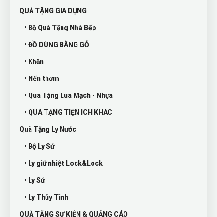
QUÀ TẶNG GIA DỤNG
• Bộ Quà Tặng Nhà Bếp
• ĐỒ DÙNG BẰNG GỖ
• Khăn
• Nến thơm
• Qùa Tặng Lúa Mạch - Nhựa
• QUÀ TẶNG TIỆN ÍCH KHÁC
Quà Tặng Ly Nước
• Bộ Ly Sứ
• Ly giữ nhiệt Lock&Lock
• Ly Sứ
• Ly Thủy Tinh
QUÀ TẶNG SỰ KIỆN & QUẢNG CÁO