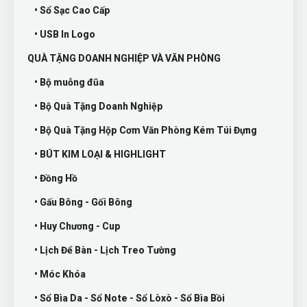
• Sổ Sạc Cao Cấp
• USB In Logo
QUÀ TẶNG DOANH NGHIỆP VÀ VĂN PHÒNG
• Bộ muỗng đũa
• Bộ Quà Tặng Doanh Nghiệp
• Bộ Quà Tặng Hộp Cơm Văn Phòng Kém Túi Đựng
• BÚT KIM LOẠI & HIGHLIGHT
• Đồng Hồ
• Gấu Bông - Gối Bông
• Huy Chương - Cup
• Lịch Để Bàn - Lịch Treo Tường
• Móc Khóa
• Sổ Bìa Da - Sổ Note - Sổ Lòxò - Sổ Bìa Bồi