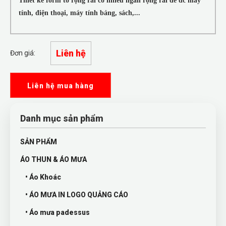
Thiết kế form to rộng rãi có nhiều ngăn rộng rãi để đc máy
tính, điện thoại, máy tính bảng, sách,...
Liên hệ
Đơn giá:
Liên hệ mua hàng
Danh mục sản phẩm
SẢN PHẨM
ÁO THUN & ÁO MƯA
• Áo Khoác
• ÁO MƯA IN LOGO QUẢNG CÁO
• Áo mưa padessus