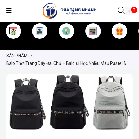
0
TRANG CHỦ
GIỚI THIỆU
SẢN PHẨM
TIN TỨC
KINH NGHIỆM
QUÀ TẶNG
SẢN PHẨM
/
Balo Thời Trang Dây Đai Chữ – Balo Đi Học Nhiều Màu Pastel &
Basic