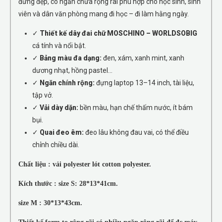
đứng đẹp, có ngăn chứa rộng rãi phù hợp cho học sinh, sinh
viên và dân văn phòng mang đi học – đi làm hằng ngày.
✓
Thiết kế dây đai chữ MOSCHINO – WORLDSOBIG
cá tính và nổi bật.
✓
Bảng màu đa dạng:
đen, xám, xanh mint, xanh
dương nhạt, hồng pastel…
✓
Ngăn chính rộng:
đựng laptop 13–14 inch, tài liệu,
tập vở.
✓
Vải dày dặn:
bền màu, hạn chế thấm nước, ít bám
bụi.
✓
Quai đeo êm:
đeo lâu không đau vai, có thể điều
chỉnh chiều dài.
Chất liệu : vải polyester lót cotton polyester.
Kích thước : size S: 28*13*41cm.
size M : 30
*13*43cm.