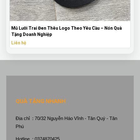
Mũ Lưỡi Trai Đen Thêu Logo Theo Yêu Cầu – Nón Quà
Tặng Doanh Nghiệp
Liên hệ
QUÀ TẶNG NHANH
Địa chỉ : 70/32 Nguyễn Háo Vĩnh - Tân Quý - Tân
Phú
Hotline : 0374870425