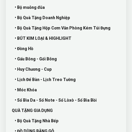
• Bộ muỗng đũa
• Bộ Quà Tặng Doanh Nghiệp
• Bộ Quà Tặng Hộp Cơm Văn Phòng Kém Túi Đựng
• BÚT KIM LOẠI & HIGHLIGHT
• Đồng Hồ
• Gấu Bông - Gối Bông
• Huy Chương - Cup
• Lịch Để Bàn - Lịch Treo Tường
• Móc Khóa
• Sổ Bìa Da - Sổ Note - Sổ Lòxò - Sổ Bìa Bồi
QUÀ TẶNG GIA DỤNG
• Bộ Quà Tặng Nhà Bếp
• ĐỒ DÙNG BẰNG GỖ