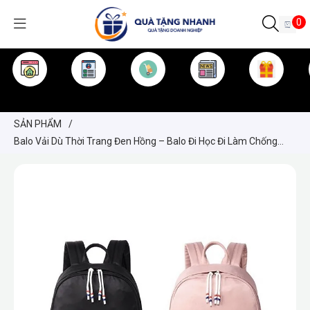
0
TRANG CHỦ
GIỚI THIỆU
SẢN PHẨM
TIN TỨC
KINH NGHIỆM
QUÀ TẶNG
SẢN PHẨM
/
Balo Vải Dù Thời Trang Đen Hồng – Balo Đi Học Đi Làm Chống
Thấm Nước