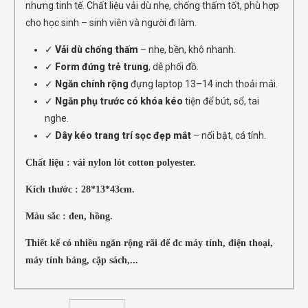
nhưng tinh tế. Chất liệu vải dù nhẹ, chống thấm tốt, phù hợp
cho học sinh – sinh viên và người đi làm.
✓
Vải dù chống thấm
– nhẹ, bền, khô nhanh.
✓
Form đứng trẻ trung
, dễ phối đồ.
✓
Ngăn chính rộng
đựng laptop 13–14 inch thoải mái.
✓
Ngăn phụ trước có khóa kéo
tiện để bút, sổ, tai
nghe.
✓
Dây kéo trang trí sọc đẹp mắt
– nổi bật, cá tính.
Chất liệu : vải nylon lót cotton polyester.
Kích thước : 28*13*43cm.
Màu sắc : đen, hồng.
Thiết kế có nhiều ngăn rộng rãi để đc máy tính, điện thoại,
máy tính bảng, cặp sách,...