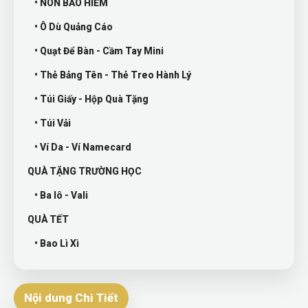
• NÓN BẢO HIỂM
• Ô Dù Quảng Cáo
• Quạt Để Bàn - Cầm Tay Mini
• Thẻ Bảng Tên - Thẻ Treo Hành Lý
• Túi Giấy - Hộp Quà Tặng
• Túi Vải
• Ví Da - Ví Namecard
QUÀ TẶNG TRƯỜNG HỌC
• Ba lô - Vali
QUÀ TẾT
• Bao Lì Xì
Nội dung Chi Tiết