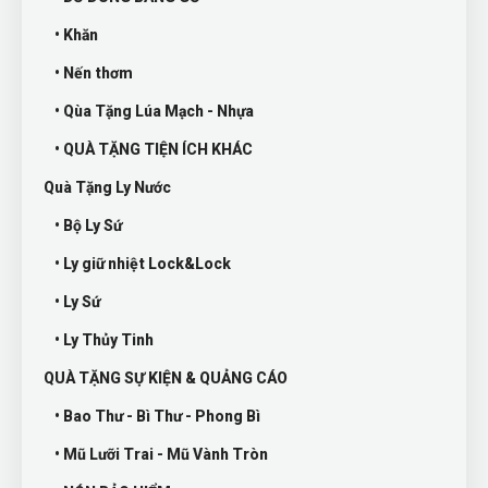
• Khăn
• Nến thơm
• Qùa Tặng Lúa Mạch - Nhựa
• QUÀ TẶNG TIỆN ÍCH KHÁC
Quà Tặng Ly Nước
• Bộ Ly Sứ
• Ly giữ nhiệt Lock&Lock
• Ly Sứ
• Ly Thủy Tinh
QUÀ TẶNG SỰ KIỆN & QUẢNG CÁO
• Bao Thư - Bì Thư - Phong Bì
• Mũ Lưỡi Trai - Mũ Vành Tròn