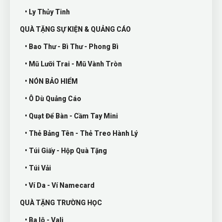
• Ly Thủy Tinh
QUÀ TẶNG SỰ KIỆN & QUẢNG CÁO
• Bao Thư - Bì Thư - Phong Bì
• Mũ Lưỡi Trai - Mũ Vành Tròn
• NÓN BẢO HIỂM
• Ô Dù Quảng Cáo
• Quạt Để Bàn - Cầm Tay Mini
• Thẻ Bảng Tên - Thẻ Treo Hành Lý
• Túi Giấy - Hộp Quà Tặng
• Túi Vải
• Ví Da - Ví Namecard
QUÀ TẶNG TRƯỜNG HỌC
• Ba lô - Vali