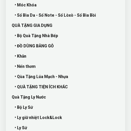
• Móc Khóa
• Sổ Bìa Da - Sổ Note - Sổ Lòxò - Sổ Bìa Bồi
QUÀ TẶNG GIA DỤNG
• Bộ Quà Tặng Nhà Bếp
• ĐỒ DÙNG BẰNG GỖ
• Khăn
• Nến thơm
• Qùa Tặng Lúa Mạch - Nhựa
• QUÀ TẶNG TIỆN ÍCH KHÁC
Quà Tặng Ly Nước
• Bộ Ly Sứ
• Ly giữ nhiệt Lock&Lock
• Ly Sứ