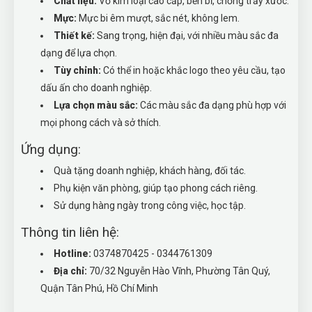
Chất liệu:
Vỏ kim loại cao cấp, bền bỉ, chống trầy xước.
Mực:
Mực bi êm mượt, sắc nét, không lem.
Thiết kế:
Sang trọng, hiện đại, với nhiều màu sắc đa
dạng để lựa chọn.
Tùy chỉnh:
Có thể in hoặc khắc logo theo yêu cầu, tạo
dấu ấn cho doanh nghiệp.
Lựa chọn màu sắc:
Các màu sắc đa dạng phù hợp với
mọi phong cách và sở thích.
Ứng dụng:
Quà tặng doanh nghiệp, khách hàng, đối tác.
Phụ kiện văn phòng, giúp tạo phong cách riêng.
Sử dụng hàng ngày trong công việc, học tập.
Thông tin liên hệ:
Hotline:
0374870425 - 0344761309
Địa chỉ:
70/32 Nguyễn Hào Vĩnh, Phường Tân Quý,
Quận Tân Phú, Hồ Chí Minh