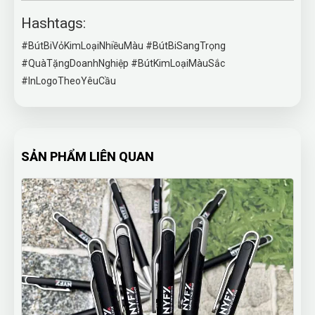
Hashtags:
#BútBiVỏKimLoạiNhiềuMàu #BútBiSangTrọng
#QuàTặngDoanhNghiệp #BútKimLoạiMàuSắc
#InLogoTheoYêuCầu
SẢN PHẨM LIÊN QUAN