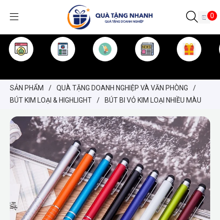
0
TRANG CHỦ
GIỚI THIỆU
SẢN PHẨM
TIN TỨC
KINH NGHIỆM
QUÀ TẶNG
SẢN PHẨM
/
QUÀ TẶNG DOANH NGHIỆP VÀ VĂN PHÒNG
/
BÚT KIM LOẠI & HIGHLIGHT
/
BÚT BI VỎ KIM LOẠI NHIỀU MÀU