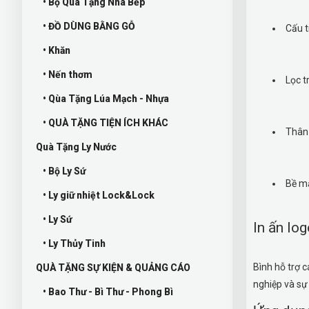
• Bộ Quà Tặng Nhà Bếp
• ĐỒ DÙNG BẰNG GỖ
Cấu t
• Khăn
• Nến thơm
Lọc t
• Qùa Tặng Lúa Mạch - Nhựa
• QUÀ TẶNG TIỆN ÍCH KHÁC
Thân 
Quà Tặng Ly Nước
• Bộ Ly Sứ
Bề mặ
• Ly giữ nhiệt Lock&Lock
• Ly Sứ
In ấn lo
• Ly Thủy Tinh
Bình hỗ trợ c
QUÀ TẶNG SỰ KIỆN & QUẢNG CÁO
nghiệp và sự 
• Bao Thư - Bì Thư - Phong Bì