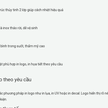
rúc thủy tinh 2 lớp giúp cách nhiệt hiệu quả
rà inox tháo rời, dễ vệ sinh
bình trong suốt, thẩm mỹ cao
t phù hợp in logo, in họa tiết theo yêu cầu
go theo yêu cầu
ác phương pháp in logo như in lụa, in UV hoặc in decal. Logo hiển thị rõ n
kiện.