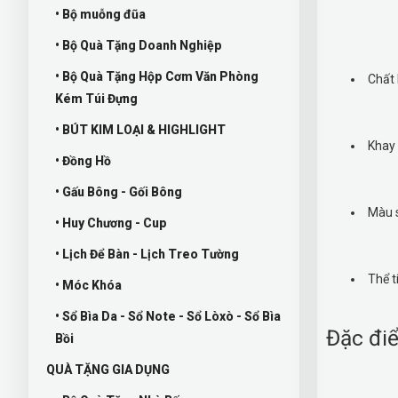
• Bộ muỗng đũa
• Bộ Quà Tặng Doanh Nghiệp
• Bộ Quà Tặng Hộp Cơm Văn Phòng
Chất 
Kém Túi Đựng
• BÚT KIM LOẠI & HIGHLIGHT
Khay 
• Đồng Hồ
• Gấu Bông - Gối Bông
Màu s
• Huy Chương - Cup
• Lịch Để Bàn - Lịch Treo Tường
Thể t
• Móc Khóa
• Sổ Bìa Da - Sổ Note - Sổ Lòxò - Sổ Bìa
Đặc điể
Bồi
QUÀ TẶNG GIA DỤNG