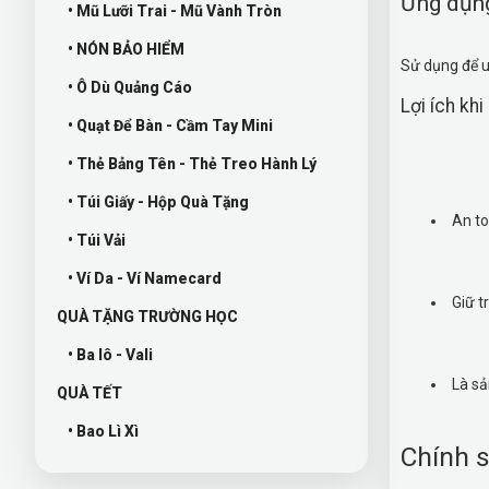
Ứng dụng
• Mũ Lưỡi Trai - Mũ Vành Tròn
• NÓN BẢO HIỂM
Sử dụng để u
• Ô Dù Quảng Cáo
Lợi ích kh
• Quạt Để Bàn - Cầm Tay Mini
• Thẻ Bảng Tên - Thẻ Treo Hành Lý
• Túi Giấy - Hộp Quà Tặng
An to
• Túi Vải
• Ví Da - Ví Namecard
Giữ t
QUÀ TẶNG TRƯỜNG HỌC
• Ba lô - Vali
Là sả
QUÀ TẾT
• Bao Lì Xì
Chính s