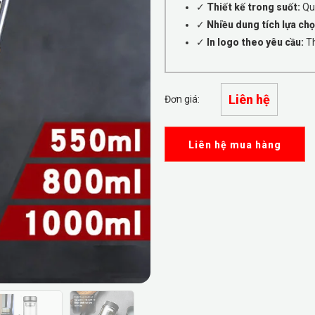
✓
Thiết kế trong suốt:
Qua
✓
Nhiều dung tích lựa chọ
✓
In logo theo yêu cầu:
Th
Liên hệ
Đơn giá:
Liên hệ mua hàng