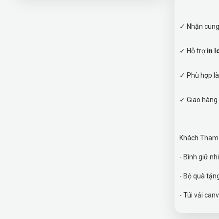
✓ Nhận cung 
✓ Hỗ trợ
in 
✓ Phù hợp 
✓ Giao hàng
Khách Tham K
- Bình g
- Bộ quà tặn
- Túi vả