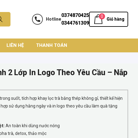
0374870425
0
Hotline
Giỏ hàng
0344761309
LIÊN HỆ
THANH TOÁN
nh 2 Lớp In Logo Theo Yêu Cầu – Nắp
 trong suốt, tích hợp khay lọc trà bằng thép không gỉ, thiết kế hiện
 hợp sử dụng hằng ngày và in logo theo yêu cầu làm quà tặng
ệt:
An toàn khi dùng nước nóng
pha trà, detox, thảo mộc