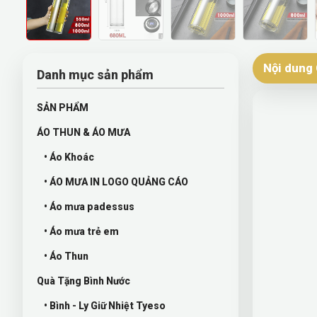
Nội dung 
Danh mục sản phẩm
SẢN PHẨM
ÁO THUN & ÁO MƯA
• Áo Khoác
• ÁO MƯA IN LOGO QUẢNG CÁO
• Áo mưa padessus
• Áo mưa trẻ em
• Áo Thun
Quà Tặng Bình Nước
• Bình - Ly Giữ Nhiệt Tyeso