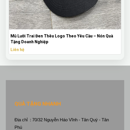
Mũ Lưỡi Trai Đen Thêu Logo Theo Yêu Cầu – Nón Quà
Tặng Doanh Nghiệp
Liên hệ
QUÀ TẶNG NHANH
Địa chỉ : 70/32 Nguyễn Háo Vĩnh - Tân Quý - Tân
Phú