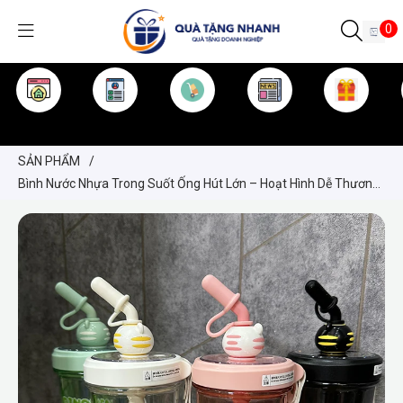
0
TRANG CHỦ
GIỚI THIỆU
SẢN PHẨM
TIN TỨC
KINH NGHIỆM
QUÀ TẶNG
SẢN PHẨM
/
Bình Nước Nhựa Trong Suốt Ống Hút Lớn – Hoạt Hình Dễ Thương
Cho Bé