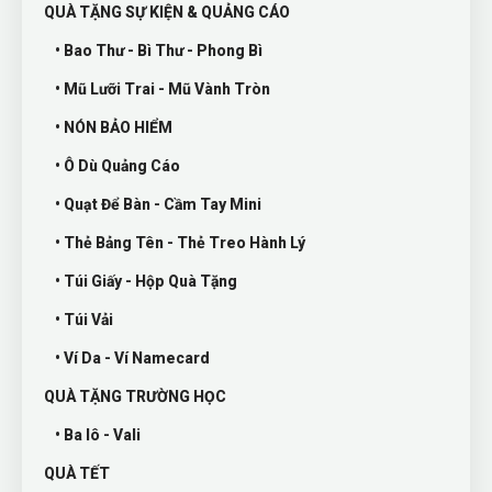
QUÀ TẶNG SỰ KIỆN & QUẢNG CÁO
• Bao Thư - Bì Thư - Phong Bì
• Mũ Lưỡi Trai - Mũ Vành Tròn
• NÓN BẢO HIỂM
• Ô Dù Quảng Cáo
• Quạt Để Bàn - Cầm Tay Mini
• Thẻ Bảng Tên - Thẻ Treo Hành Lý
• Túi Giấy - Hộp Quà Tặng
• Túi Vải
• Ví Da - Ví Namecard
QUÀ TẶNG TRƯỜNG HỌC
• Ba lô - Vali
QUÀ TẾT