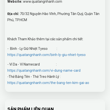
Website:
www.quatangnhanh.com
Địa chỉ:
70/32 Nguyễn Hào Vĩnh, Phường Tân Quý, Quận Tân
Phú, TP.HCM
Khách Tham Khảo thêm tại các sản phẩm chi tiết:
- Bình - Ly Giữ Nhiệt Tyeso :
https://quatangnhanh.com/binh-ly-giu-nhiet-tyeso
- Ví Da - Ví Namecard :
https://quatangnhanh.com/vi-dung-name-card
-Thẻ Bảng Tên - Thẻ Treo Hành Lý :
https://quatangnhanh.com/the-bang-ten-kim-gai-ao
SẢN PHẨM LIÊN QUAN