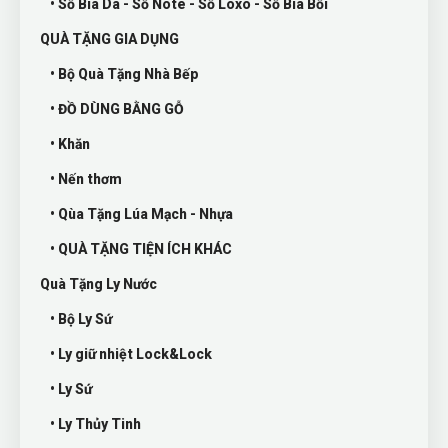
• Sổ Bìa Da - Sổ Note - Sổ Lòxò - Sổ Bìa Bồi
QUÀ TẶNG GIA DỤNG
• Bộ Quà Tặng Nhà Bếp
• ĐỒ DÙNG BẰNG GỖ
• Khăn
• Nến thơm
• Qùa Tặng Lúa Mạch - Nhựa
• QUÀ TẶNG TIỆN ÍCH KHÁC
Quà Tặng Ly Nước
• Bộ Ly Sứ
• Ly giữ nhiệt Lock&Lock
• Ly Sứ
• Ly Thủy Tinh