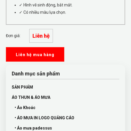
✓ Hình vẽ sinh động, bắt mắt.
✓ Có nhiều màu lựa chọn.
Liên hệ
Đơn giá:
Liên hệ mua hàng
Danh mục sản phẩm
SẢN PHẨM
ÁO THUN & ÁO MƯA
• Áo Khoác
• ÁO MƯA IN LOGO QUẢNG CÁO
• Áo mưa padessus