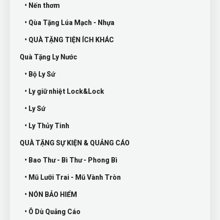
• Nến thơm
• Qùa Tặng Lúa Mạch - Nhựa
• QUÀ TẶNG TIỆN ÍCH KHÁC
Quà Tặng Ly Nước
• Bộ Ly Sứ
• Ly giữ nhiệt Lock&Lock
• Ly Sứ
• Ly Thủy Tinh
QUÀ TẶNG SỰ KIỆN & QUẢNG CÁO
• Bao Thư - Bì Thư - Phong Bì
• Mũ Lưỡi Trai - Mũ Vành Tròn
• NÓN BẢO HIỂM
• Ô Dù Quảng Cáo