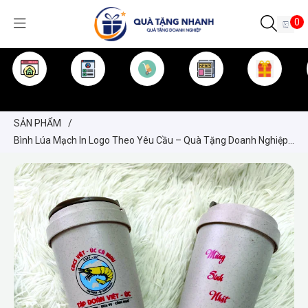
0
TRANG CHỦ
GIỚI THIỆU
SẢN PHẨM
TIN TỨC
KINH NGHIỆM
QUÀ TẶNG
SẢN PHẨM
/
Bình Lúa Mạch In Logo Theo Yêu Cầu – Quà Tặng Doanh Nghiệp
Thân Thiện Môi Trường