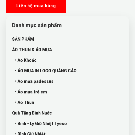
Liên hệ mua hàng
Danh mục sản phẩm
SẢN PHẨM
ÁO THUN & ÁO MƯA
• Áo Khoác
• ÁO MƯA IN LOGO QUẢNG CÁO
• Áo mưa padessus
• Áo mưa trẻ em
• Áo Thun
Quà Tặng Bình Nước
• Bình - Ly Giữ Nhiệt Tyeso
• Bình Giữ Nhiệt