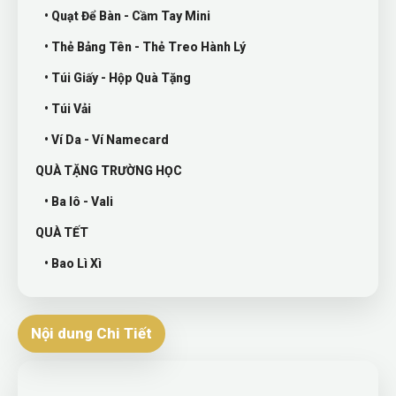
• Quạt Để Bàn - Cầm Tay Mini
• Thẻ Bảng Tên - Thẻ Treo Hành Lý
• Túi Giấy - Hộp Quà Tặng
• Túi Vải
• Ví Da - Ví Namecard
QUÀ TẶNG TRƯỜNG HỌC
• Ba lô - Vali
QUÀ TẾT
• Bao Lì Xì
Nội dung Chi Tiết