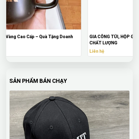
GIA CÔNG TÚI, HỘP GIẤY THEO YÊU CẦU - HỘP GIẤY
CHẤT LƯỢNG
Liên hệ
SẢN PHẨM BÁN CHẠY