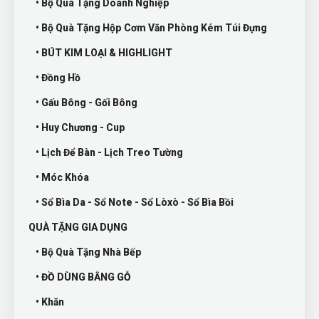
• Bộ Quà Tặng Doanh Nghiệp
• Bộ Quà Tặng Hộp Cơm Văn Phòng Kém Túi Đựng
• BÚT KIM LOẠI & HIGHLIGHT
• Đồng Hồ
• Gấu Bông - Gối Bông
• Huy Chương - Cup
• Lịch Để Bàn - Lịch Treo Tường
• Móc Khóa
• Sổ Bìa Da - Sổ Note - Sổ Lòxò - Sổ Bìa Bồi
QUÀ TẶNG GIA DỤNG
• Bộ Quà Tặng Nhà Bếp
• ĐỒ DÙNG BẰNG GỖ
• Khăn