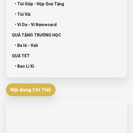
• Túi Giấy - Hộp Quà Tặng
• Túi Vải
• Ví Da - Ví Namecard
QUÀ TẶNG TRƯỜNG HỌC
• Ba lô - Vali
QUÀ TẾT
• Bao Lì Xì
Nội dung Chi Tiết