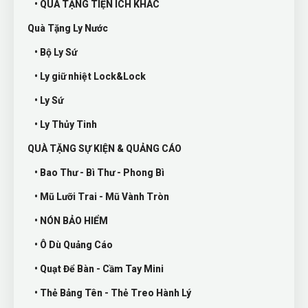
• QUÀ TẶNG TIỆN ÍCH KHÁC
Quà Tặng Ly Nước
• Bộ Ly Sứ
• Ly giữ nhiệt Lock&Lock
• Ly Sứ
• Ly Thủy Tinh
QUÀ TẶNG SỰ KIỆN & QUẢNG CÁO
• Bao Thư - Bì Thư - Phong Bì
• Mũ Lưỡi Trai - Mũ Vành Tròn
• NÓN BẢO HIỂM
• Ô Dù Quảng Cáo
• Quạt Để Bàn - Cầm Tay Mini
• Thẻ Bảng Tên - Thẻ Treo Hành Lý