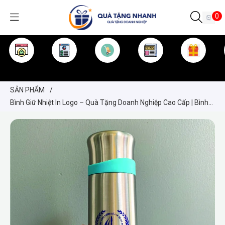
0
TRANG CHỦ
GIỚI THIỆU
SẢN PHẨM
TIN TỨC
KINH NGHIỆM
QUÀ TẶNG
SẢN PHẨM
/
Bình Giữ Nhiệt In Logo – Quà Tặng Doanh Nghiệp Cao Cấp | Bình
Inox Elmich