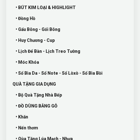
• BÚT KIM LOẠI & HIGHLIGHT
• Đồng Hồ
• Gấu Bông - Gối Bông
• Huy Chương - Cup
• Lịch Để Bàn - Lịch Treo Tường
• Móc Khóa
• Sổ Bìa Da - Sổ Note - Sổ Lòxò - Sổ Bìa Bồi
QUÀ TẶNG GIA DỤNG
• Bộ Quà Tặng Nhà Bếp
• ĐỒ DÙNG BẰNG GỖ
• Khăn
• Nến thơm
• Qùa Tặng Lúa Mạch - Nhựa