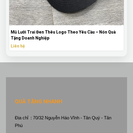
Mũ Lưỡi Trai Đen Thêu Logo Theo Yêu Cầu – Nón Quà
Tặng Doanh Nghiệp
Liên hệ
QUÀ TẶNG NHANH
Địa chỉ : 70/32 Nguyễn Háo Vĩnh - Tân Quý - Tân
Phú