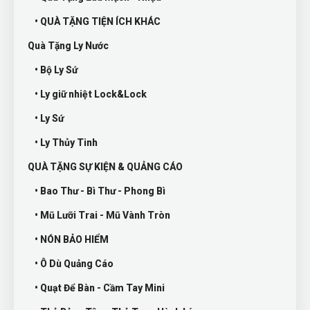
• QUÀ TẶNG TIỆN ÍCH KHÁC
Quà Tặng Ly Nước
• Bộ Ly Sứ
• Ly giữ nhiệt Lock&Lock
• Ly Sứ
• Ly Thủy Tinh
QUÀ TẶNG SỰ KIỆN & QUẢNG CÁO
• Bao Thư - Bì Thư - Phong Bì
• Mũ Lưỡi Trai - Mũ Vành Tròn
• NÓN BẢO HIỂM
• Ô Dù Quảng Cáo
• Quạt Để Bàn - Cầm Tay Mini