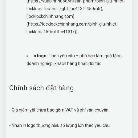
(https://vuabinhnuoc.vn/san-pham/binh-giu-nhiet-
locklock-feather-light-lhc4131-450ml/),
[locklockchinhhang.com]
(https://locklockchinhhang.com/binh-giu-nhiet-
locklock-450ml-lhc4131/))
In logo:
Theo yêu cầu – phù hợp làm quà tặng
doanh nghiệp, khách hàng hoặc đối tác
Chính sách đặt hàng
- Giá niêm yết chưa bao gồm VAT và phí vận chuyển.
- Nhận in logo thương hiệu số lượng lớn theo yêu cầu.