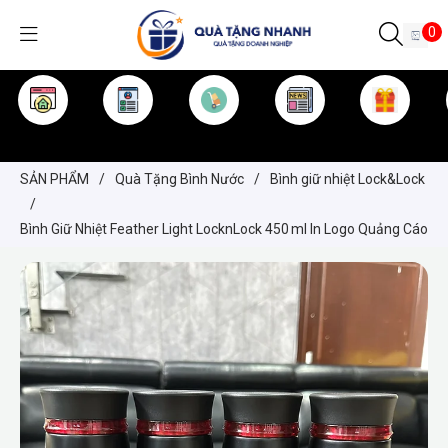
0
TRANG CHỦ
GIỚI THIỆU
SẢN PHẨM
TIN TỨC
KINH NGHIỆM
QUÀ TẶNG
SẢN PHẨM
/
Quà Tặng Bình Nước
/
Bình giữ nhiệt Lock&Lock
/
Bình Giữ Nhiệt Feather Light LocknLock 450 ml In Logo Quảng Cáo