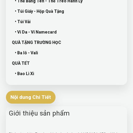
• Thẻ Bảng Tên - Thẻ Treo Hành Lý
• Túi Giấy - Hộp Quà Tặng
• Túi Vải
• Ví Da - Ví Namecard
QUÀ TẶNG TRƯỜNG HỌC
• Ba lô - Vali
QUÀ TẾT
• Bao Lì Xì
Nội dung Chi Tiết
Giới thiệu sản phẩm