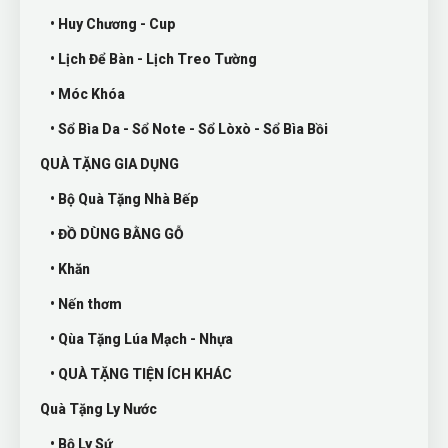
• Huy Chương - Cup
• Lịch Để Bàn - Lịch Treo Tường
• Móc Khóa
• Sổ Bìa Da - Sổ Note - Sổ Lòxò - Sổ Bìa Bồi
QUÀ TẶNG GIA DỤNG
• Bộ Quà Tặng Nhà Bếp
• ĐỒ DÙNG BẰNG GỖ
• Khăn
• Nến thơm
• Qùa Tặng Lúa Mạch - Nhựa
• QUÀ TẶNG TIỆN ÍCH KHÁC
Quà Tặng Ly Nước
• Bộ Ly Sứ