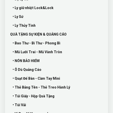
• Ly giữ nhiệt Lock&Lock
• Ly Sứ
• Ly Thủy Tinh
QUÀ TẶNG SỰ KIỆN & QUẢNG CÁO
• Bao Thư - Bì Thư - Phong Bì
• Mũ Lưỡi Trai - Mũ Vành Tròn
• NÓN BẢO HIỂM
• Ô Dù Quảng Cáo
• Quạt Để Bàn - Cầm Tay Mini
• Thẻ Bảng Tên - Thẻ Treo Hành Lý
• Túi Giấy - Hộp Quà Tặng
• Túi Vải