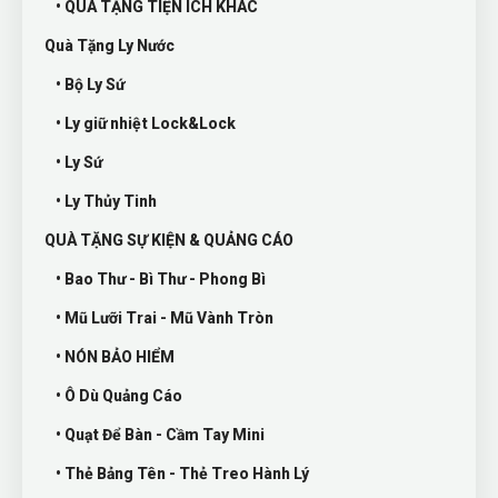
• QUÀ TẶNG TIỆN ÍCH KHÁC
Quà Tặng Ly Nước
• Bộ Ly Sứ
• Ly giữ nhiệt Lock&Lock
• Ly Sứ
• Ly Thủy Tinh
QUÀ TẶNG SỰ KIỆN & QUẢNG CÁO
• Bao Thư - Bì Thư - Phong Bì
• Mũ Lưỡi Trai - Mũ Vành Tròn
• NÓN BẢO HIỂM
• Ô Dù Quảng Cáo
• Quạt Để Bàn - Cầm Tay Mini
• Thẻ Bảng Tên - Thẻ Treo Hành Lý