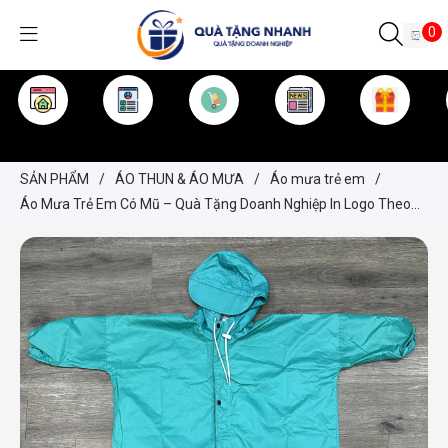
0
TRANG CHỦ
GIỚI THIỆU
SẢN PHẨM
TIN TỨC
KINH NGHIỆM
QUÀ TẶNG
SẢN PHẨM
/
ÁO THUN & ÁO MƯA
/
Áo mưa trẻ em
/
Áo Mưa Trẻ Em Có Mũ – Quà Tặng Doanh Nghiệp In Logo Theo
Yêu Cầu