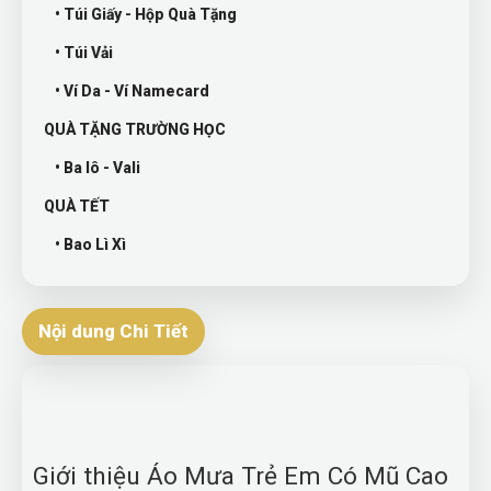
• Túi Giấy - Hộp Quà Tặng
• Túi Vải
• Ví Da - Ví Namecard
QUÀ TẶNG TRƯỜNG HỌC
• Ba lô - Vali
QUÀ TẾT
• Bao Lì Xì
Nội dung Chi Tiết
Giới thiệu Áo Mưa Trẻ Em Có Mũ Cao