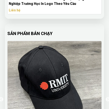
Nghiệp Trường Học In Logo Theo Yêu Cầu
The
Liên hệ
Liê
SẢN PHẨM BÁN CHẠY