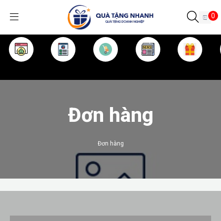
0
TRANG CHỦ
GIỚI THIỆU
SẢN PHẨM
TIN TỨC
KINH NGHIỆM
QUÀ TẶNG
Đơn hàng
Đơn hàng