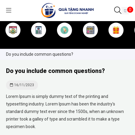
0
TRANG CHỦ
GIỚI THIỆU
SẢN PHẨM
TIN TỨC
KINH NGHIỆM
QUÀ TẶNG
Do you include common questions?
Do you include common questions?
16/11/2023
Lorem Ipsum is simply dummy text of the printing and
typesetting industry. Lorem Ipsum has been the industry's
standard dummy text ever since the 1500s, when an unknown
printer took a galley of type and scrambled it to make a type
specimen book.