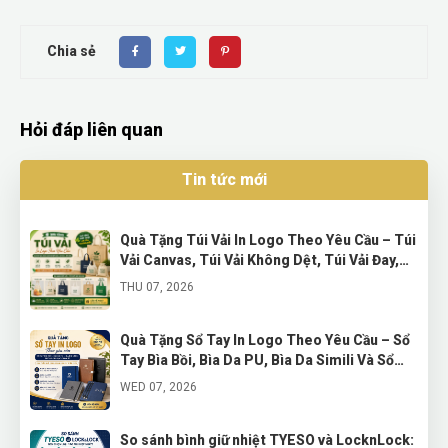
Chia sẻ
Hỏi đáp liên quan
Tin tức mới
Quà Tặng Túi Vải In Logo Theo Yêu Cầu – Túi
Vải Canvas, Túi Vải Không Dệt, Túi Vải Đay,
Túi Vải Dù, Túi Vải Lưới Và Túi Vải Bố Hàn
THU 07, 2026
Quà Tặng Sổ Tay In Logo Theo Yêu Cầu – Sổ
Tay Bìa Bồi, Bìa Da PU, Bìa Da Simili Và Sổ
Tay Cáp Sạc Cao Cấp
WED 07, 2026
So sánh bình giữ nhiệt TYESO và LocknLock: