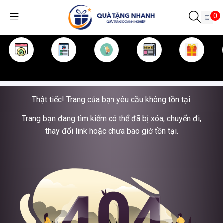
0
TRANG CHỦ
GIỚI THIỆU
SẢN PHẨM
TIN TỨC
KINH NGHIỆM
QUÀ TẶNG
Thật tiếc! Trang của bạn yêu cầu không tồn tại.
Trang bạn đang tìm kiếm có thể đã bị xóa, chuyển đi,
thay đổi link hoặc chưa bao giờ tồn tại.