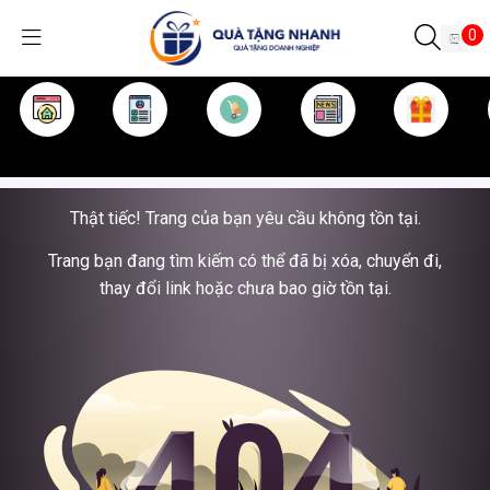
0
TRANG CHỦ
GIỚI THIỆU
SẢN PHẨM
TIN TỨC
KINH NGHIỆM
QUÀ TẶNG
Thật tiếc! Trang của bạn yêu cầu không tồn tại.
Trang bạn đang tìm kiếm có thể đã bị xóa, chuyển đi,
thay đổi link hoặc chưa bao giờ tồn tại.