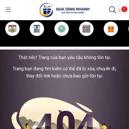
0
TRANG CHỦ
GIỚI THIỆU
SẢN PHẨM
TIN TỨC
KINH NGHIỆM
QUÀ TẶNG
Thật tiếc! Trang của bạn yêu cầu không tồn tại.
Trang bạn đang tìm kiếm có thể đã bị xóa, chuyển đi,
thay đổi link hoặc chưa bao giờ tồn tại.