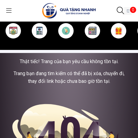
0
TRANG CHỦ
GIỚI THIỆU
SẢN PHẨM
TIN TỨC
KINH NGHIỆM
QUÀ TẶNG
Thật tiếc! Trang của bạn yêu cầu không tồn tại.
Trang bạn đang tìm kiếm có thể đã bị xóa, chuyển đi,
thay đổi link hoặc chưa bao giờ tồn tại.