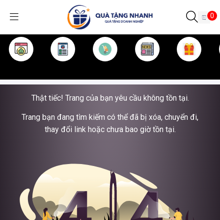
0
TRANG CHỦ
GIỚI THIỆU
SẢN PHẨM
TIN TỨC
KINH NGHIỆM
QUÀ TẶNG
Thật tiếc! Trang của bạn yêu cầu không tồn tại.
Trang bạn đang tìm kiếm có thể đã bị xóa, chuyển đi,
thay đổi link hoặc chưa bao giờ tồn tại.