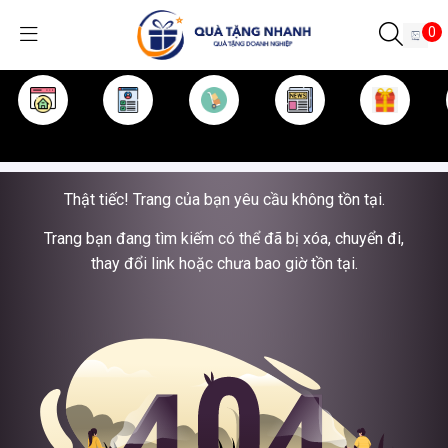
0
TRANG CHỦ
GIỚI THIỆU
SẢN PHẨM
TIN TỨC
KINH NGHIỆM
QUÀ TẶNG
Thật tiếc! Trang của bạn yêu cầu không tồn tại.
Trang bạn đang tìm kiếm có thể đã bị xóa, chuyển đi,
thay đổi link hoặc chưa bao giờ tồn tại.