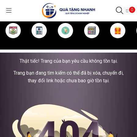
0
TRANG CHỦ
GIỚI THIỆU
SẢN PHẨM
TIN TỨC
KINH NGHIỆM
QUÀ TẶNG
Thật tiếc! Trang của bạn yêu cầu không tồn tại.
Trang bạn đang tìm kiếm có thể đã bị xóa, chuyển đi,
thay đổi link hoặc chưa bao giờ tồn tại.