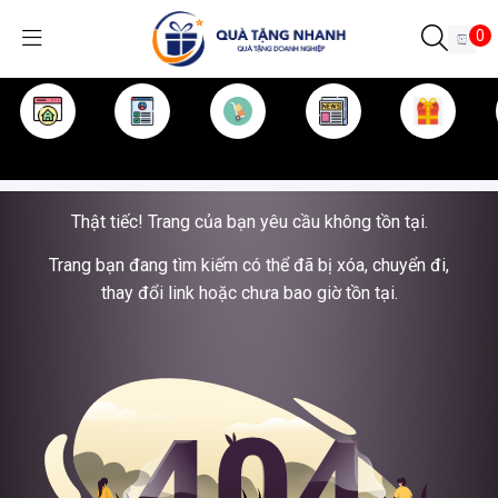
0
TRANG CHỦ
GIỚI THIỆU
SẢN PHẨM
TIN TỨC
KINH NGHIỆM
QUÀ TẶNG
Thật tiếc! Trang của bạn yêu cầu không tồn tại.
Trang bạn đang tìm kiếm có thể đã bị xóa, chuyển đi,
thay đổi link hoặc chưa bao giờ tồn tại.