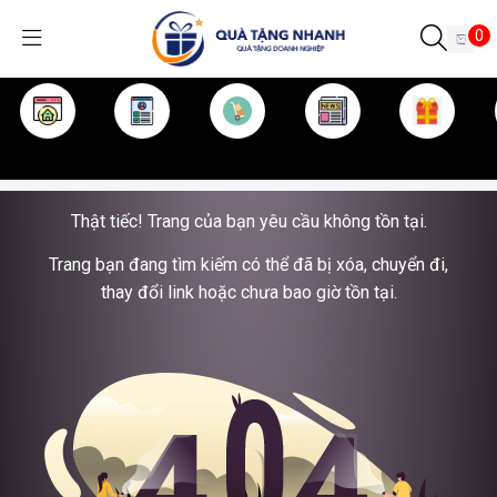
0
TRANG CHỦ
GIỚI THIỆU
SẢN PHẨM
TIN TỨC
KINH NGHIỆM
QUÀ TẶNG
Thật tiếc! Trang của bạn yêu cầu không tồn tại.
Trang bạn đang tìm kiếm có thể đã bị xóa, chuyển đi,
thay đổi link hoặc chưa bao giờ tồn tại.